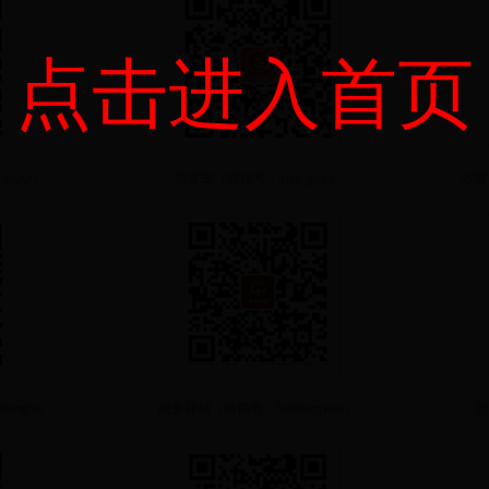
点击进入首页
mzfw）
微库车（微信号：xjkc_gov）
沙雅
engfu）
政务拜城（微信号：baichengxian）
政